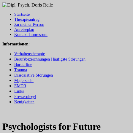
Startseite
Therapieantrag
Zu meiner Person
Anreiseplan
Kontakt-Impressum
Informationen
:
Verhaltenstherapie
Berufsbezeichnungen
Häufigste Störungen
Borderline
Trauma
Dissoziative Störungen
Magersucht
EMDR
Links
Pressespiegel
Neuigkeiten
Psychologists for Future