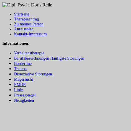
Startseite
Therapieantrag
Zu meiner Person
Anreiseplan
Kontakt-Impressum
Informationen
:
Verhaltenstherapie
Berufsbezeichnungen
Häufigste Störungen
Borderline
Trauma
Dissoziative Störungen
Magersucht
EMDR
Links
Pressespiegel
Neuigkeiten