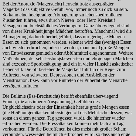
Bei der Anorexie (Magersucht) herrscht trotz ausgeprägter
Magerkeit das subjektive Gefühl vor, immer noch zu dick zu sein.
So kann eine hochgradige Abmagerung zu lebensbedrohlichen
Zuständen führen, etwa durch Nieren- oder Herz-Kreislauf-
Versagen und buchstäbliches Verhungern. Ganz überwiegend sind
von dieser Krankheit junge Mädchen betroffen. Manchmal wird die
Abmagerung dadurch herbeigeführt, dass nur geringste Mengen
Essen zu sich genommen werden, seltener wird das (wenige) Essen
auch wieder erbrochen, oder es werden, manchmal große Mengen
von Entwässerungsmitteln oder Abführmittel eingenommen. Weitere
Maßnahmen, der sehr leistungsbewussten und ehrgeizigen Mädchen
sind exzessive Sportbetätigung und ein in vieler Hinsicht asketischer
Lebensstil. Die oft bestehende Magerkeit führt in der Regel zum
Auftreten von schweren Depressionen und Ausbleiben der
Menstruation, bzw. kann vor Eintreten der Pubertät die Menarche
verzögert auftreten.
Die Bulimie (Ess-Brechsucht) betrifft ebenfalls überwiegend
Frauen, die aus innerer Anspannung, Gefühlen des
Unglücklichseins oder der Einsamkeit heraus große Mengen essen
(die Heißhungerattacken übersteigen oft das Mehrfache dessen, was
sonst an einem ganzen Tag gegessen wird), die hinterher wieder
erbrochen werden. Die Fressattacken können mehrfach am Tag
vorkommen. Für die Betroffenen ist dies meist mit großer Scham
verbunden, weswegen heimlich erbrochen wird, so dass auch enge